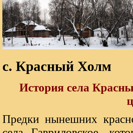
с. Красный Холм
История села Красн
ц
Предки нынешних красн
села Гавриловское, кот