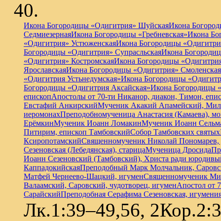
Икона Богородицы «Одигитрия» Шуйская
Икона Богород
Седмиезерная
Икона Богородицы «Гребневская»
Икона Бо
«Одигитрия» Устюженская
Икона Богородицы «Одигитри
Богородицы «Одигитрия» Супрасльская
Икона Богородиц
«Одигитрия» Костромская
Икона Богородицы «Одигитрия»
Ярославская
Икона Богородицы «Одигитрия» Смоленская
«Одигитрия Устьнедумская»
Икона Богородицы «Одигитр
Богородицы «Одигитрия Аксайская»
Икона Богородицы 
епископ
Апостолы от 70-ти Никанор, диакон, Тимон, епис
Евстафий Анкирский
Мученик Акакий Апамейский, Мил
иеромонах
Преподобномученица Анастасия (Камаева), м
Ерёмкин
Мученик Иоанн Ломакин
Мученик Иоанн Сельм
Питирим, епископ Тамбовский
Собор Тамбовских святых
Ксиропотамский
Священномученик Николай Пономарев, 
Сезеновская (Лебедянская), старица
Мученица Дросида
Пр
Иоанн Сезеновский (Тамбовский), Христа ради юродивы
Каппадокийская
Преподобный Марк Молчальник, Саровс
Матфей Чернеево-Шацкий, игумен
Священномученик Мис
Валаамский, Саровский, чудотворец, игумен
Апостол от 7
Сарайский
Преподобная Серафима Сезеновская, игумени
Лк.1:39–49,56, 2Кор.2: