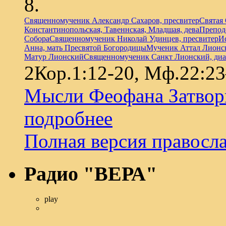
Священномученик Александр Сахаров, пресвитер
Святая
Константинопольская, Тавеннская, Младшая, дева
Препод
Собора
Священномученик Николай Удинцев, пресвитер
И
Анна, мать Пресвятой Богородицы
Мученик Аттал Лионс
Матур Лионский
Священномученик Санкт Лионский, диа
2Кор.1:12-20, Мф.22:23
Мысли Феофана Затвор
подробнее
Полная версия правосл
Радио "ВЕРА"
play