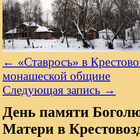
←
«Ставросъ» в Крестов
монашеской общине
Следующая запись
→
День памяти Богол
Матери в Крестово