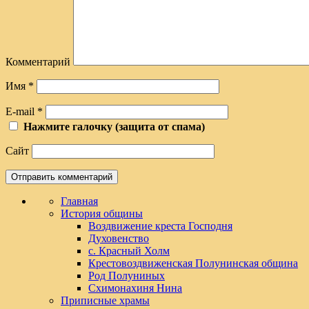
Комментарий
Имя
*
E-mail
*
Нажмите галочку (защита от спама)
Сайт
Главная
История общины
Воздвижение креста Господня
Духовенство
с. Красный Холм
Крестовоздвиженская Полунинская община
Род Полуниных
Схимонахиня Нина
Приписные храмы