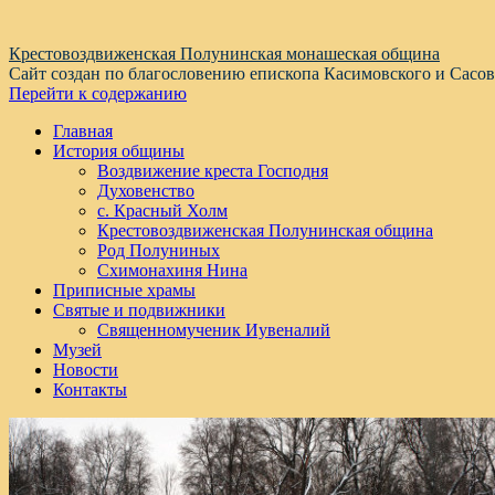
Крестовоздвиженская Полунинская монашеская община
Сайт создан по благословению епископа Касимовского и Сасо
Перейти к содержанию
Главная
История общины
Воздвижение креста Господня
Духовенство
с. Красный Холм
Крестовоздвиженская Полунинская община
Род Полуниных
Схимонахиня Нина
Приписные храмы
Святые и подвижники
Священномученик Иувеналий
Музей
Новости
Контакты