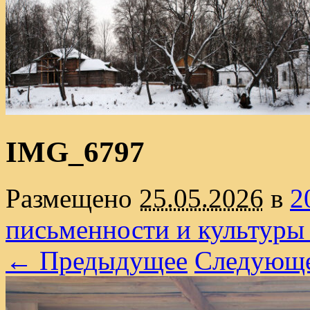
IMG_6797
Размещено
25.05.2026
в
2
письменности и культуры
← Предыдущее
Следующ