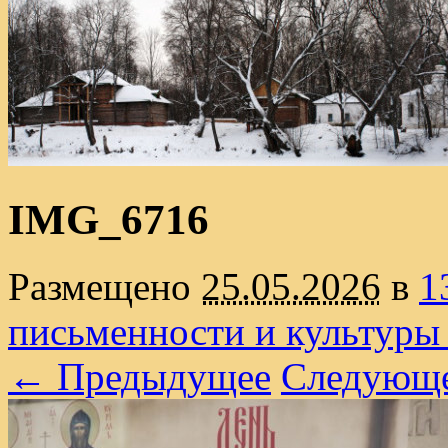
IMG_6716
Размещено
25.05.2026
в
1
письменности и культуры
← Предыдущее
Следующ