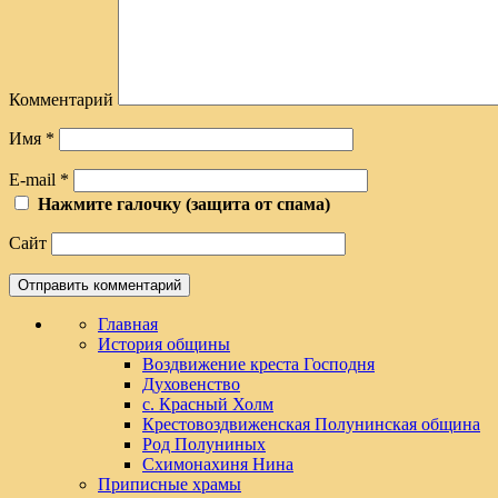
Комментарий
Имя
*
E-mail
*
Нажмите галочку (защита от спама)
Сайт
Главная
История общины
Воздвижение креста Господня
Духовенство
с. Красный Холм
Крестовоздвиженская Полунинская община
Род Полуниных
Схимонахиня Нина
Приписные храмы