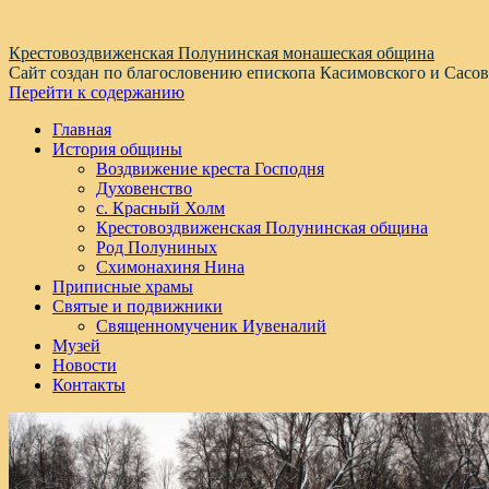
Крестовоздвиженская Полунинская монашеская община
Сайт создан по благословению епископа Касимовского и Сасо
Перейти к содержанию
Главная
История общины
Воздвижение креста Господня
Духовенство
с. Красный Холм
Крестовоздвиженская Полунинская община
Род Полуниных
Схимонахиня Нина
Приписные храмы
Святые и подвижники
Священномученик Иувеналий
Музей
Новости
Контакты