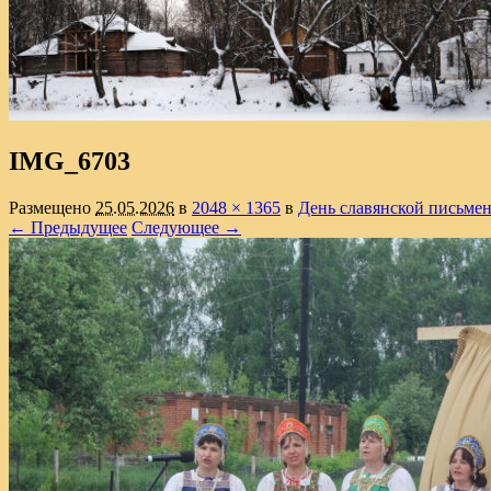
IMG_6703
Размещено
25.05.2026
в
2048 × 1365
в
День славянской письмен
← Предыдущее
Следующее →