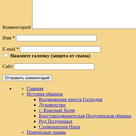
Комментарий
Имя
*
E-mail
*
Нажмите галочку (защита от спама)
Сайт
Главная
История общины
Воздвижение креста Господня
Духовенство
с. Красный Холм
Крестовоздвиженская Полунинская община
Род Полуниных
Схимонахиня Нина
Приписные храмы