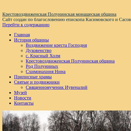
Крестовоздвиженская Полунинская монашеская община
Сайт создан по благословению епископа Касимовского и Сасо
Перейти к содержанию
Главная
История общины
Воздвижение креста Господня
Духовенство
с. Красный Холм
Крестовоздвиженская Полунинская община
Род Полуниных
Схимонахиня Нина
Приписные храмы
Святые и подвижники
Священномученик Иувеналий
Музей
Новости
Контакты