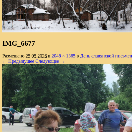
IMG_6677
Размещено
25.05.2026
в
2048 × 1365
в
День славянской письмен
← Предыдущее
Следующее →