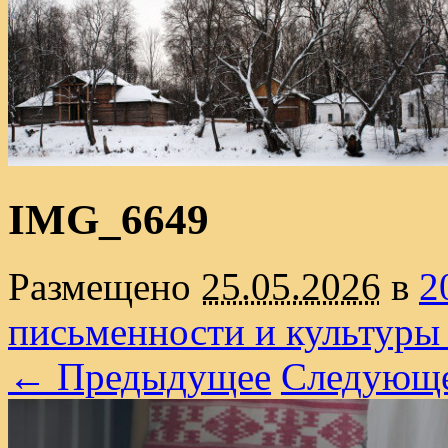
IMG_6649
Размещено
25.05.2026
в
2
письменности и культуры
← Предыдущее
Следующ