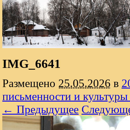
IMG_6641
Размещено
25.05.2026
в
2
письменности и культуры
← Предыдущее
Следующ