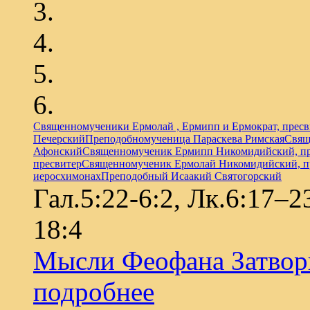
Священномученики Ермолай , Ермипп и Ермократ, прес
Печерский
Преподобномученица Параскева Римская
Свящ
Афонский
Священномученик Ермипп Никомидийский, пр
пресвитер
Священномученик Ермолай Никомидийский, п
иеросхимонах
Преподобный Исаакий Святогорский
Гал.5:22-6:2, Лк.6:17–
18:4
Мысли Феофана Затвор
подробнее