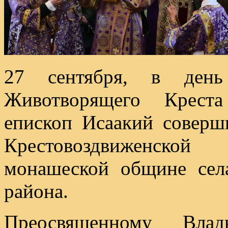
27 сентября, в день
Животворящего Креста
епископ Исаакий совер
Крестовоздвиженск
монашеской общине се
района.
Преосвященному Влад