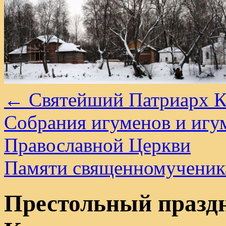
←
Святейший Патриарх Ки
Собрания игуменов и игу
Православной Церкви
Памяти священномученик
Престольный празд